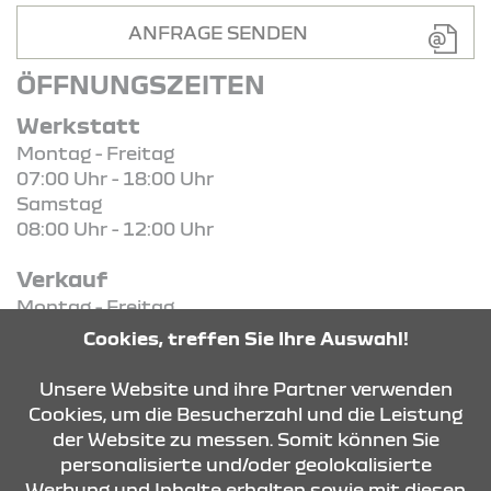
ANFRAGE SENDEN
ÖFFNUNGSZEITEN
Werkstatt
Montag - Freitag
07:00 Uhr - 18:00 Uhr
Samstag
08:00 Uhr - 12:00 Uhr
Verkauf
Montag - Freitag
08:00 Uhr - 18:00 Uhr
Cookies, treffen Sie Ihre Auswahl!
Samstag
09:00 Uhr - 12:00 Uhr
Unsere Website und ihre Partner verwenden
Cookies, um die Besucherzahl und die Leistung
der Website zu messen. Somit können Sie
KONTAKT & ANFAHRT
personalisierte und/oder geolokalisierte
Werbung und Inhalte erhalten sowie mit diesen