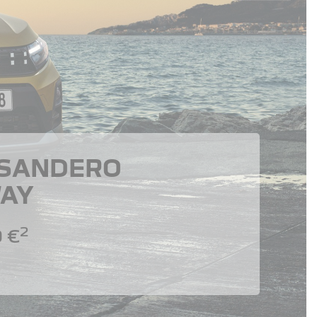
 SANDERO
AY
2
 €