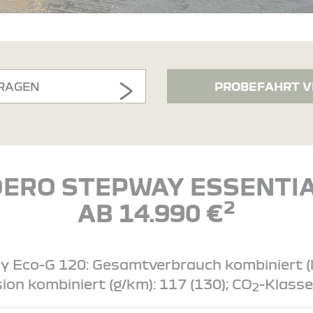
RAGEN
PROBEFAHRT V
ERO STEPWAY ESSENTIA
2
AB 14.990 €
Eco-G 120: Gesamtverbrauch kombiniert (l/1
ion kombiniert (g/km): 117 (130); CO
-Klasse
2