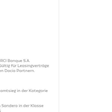
 RCI Banque S.A.
ültig für Leasingverträge
en Dacia Partnern.
samtsieg in der Kategorie
m Sandero in der Klasse
6