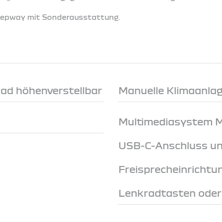
Stepway mit Sonderausstattung.
rad höhenverstellbar
Manuelle Klimaanlage
Multimediasystem Me
USB-C-Anschluss un
Freisprecheinrichtu
Lenkradtasten ode