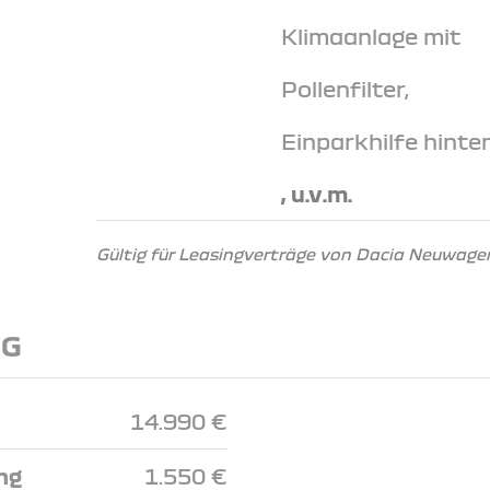
Klimaanlage mit
Pollenfilter,
Einparkhilfe hinte
, u.v.m.
Gültig für Leasingverträge von Dacia Neuwagen
NG
14.990 €
ng
1.550 €