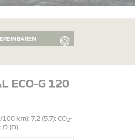
EREINBAREN
L ECO-G 120
00 km): 7,2 (5,7); CO
-
2
: D (D)