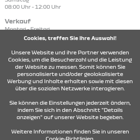
08:00 Uhr - 12:00 Uhr
Verkauf
Montag - Freitag
08:00 Uhr - 18:00 Uhr
Cookies, treffen Sie Ihre Auswahl!
Samstag
09:00 Uhr - 12:00 Uhr
Unsere Website und ihre Partner verwenden
Cookies, um die Besucherzahl und die Leistung
der Website zu messen. Somit können Sie
KONTAKT & ANFAHRT
personalisierte und/oder geolokalisierte
Werbung und Inhalte erhalten sowie mit diesen
über die sozialen Netzwerke interagieren.
ÖFFNUNGSZEITEN
Sie können die Einstellungen jederzeit ändern,
indem Sie sich in den Abschnitt "Details
anzeigen" auf unserer Website begeben.
STANDORTE
Weitere Informationen finden Sie in unseren
Cookie-Richtlinien.