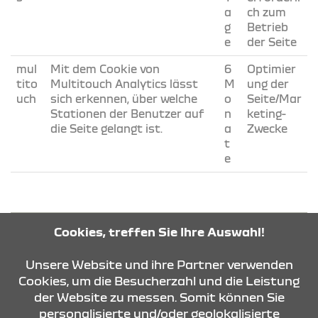
a
ch zum
g
Betrieb
e
der Seite
mul
Mit dem Cookie von
6
Optimier
tito
Multitouch Analytics lässt
M
ung der
uch
sich erkennen, über welche
o
Seite/Mar
Stationen der Benutzer auf
n
keting-
die Seite gelangt ist.
a
Zwecke
t
e
COOKIEEINSTELLUNGEN
Cookies, treffen Sie Ihre Auswahl!
Unsere Website und ihre Partner verwenden
Cookies, um die Besucherzahl und die Leistung
der Website zu messen. Somit können Sie
KONTAKT & ANFAHRT
personalisierte und/oder geolokalisierte