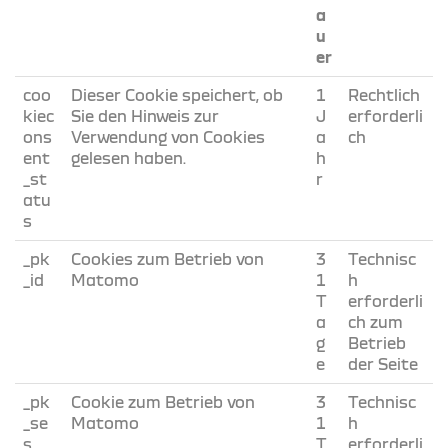
a
u
er
coo
Dieser Cookie speichert, ob
1
Rechtlich
kiec
Sie den Hinweis zur
J
erforderli
ons
Verwendung von Cookies
a
ch
ent
gelesen haben.
h
_st
r
atu
s
_pk
Cookies zum Betrieb von
3
Technisc
_id
Matomo
1
h
T
erforderli
a
ch zum
g
Betrieb
e
der Seite
_pk
Cookie zum Betrieb von
3
Technisc
_se
Matomo
1
h
s
T
erforderli