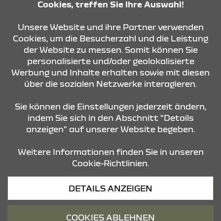
Cookies, treffen Sie Ihre Auswahl!
lückenlos nach Herstellervorgaben gewartet
worden sein.
Unsere Website und ihre Partner verwenden
Cookies, um die Besucherzahl und die Leistung
der Website zu messen. Somit können Sie
KONTAKT & ANFAHRT
personalisierte und/oder geolokalisierte
Werbung und Inhalte erhalten sowie mit diesen
über die sozialen Netzwerke interagieren.
ÖFFNUNGSZEITEN
Sie können die Einstellungen jederzeit ändern,
indem Sie sich in den Abschnitt "Details
anzeigen" auf unserer Website begeben.
STANDORTE
Weitere Informationen finden Sie in unseren
Cookie-Richtlinien.
Datenschutz
DETAILS ANZEIGEN
Cookies
Barrierefreiheit
COOKIES ABLEHNEN